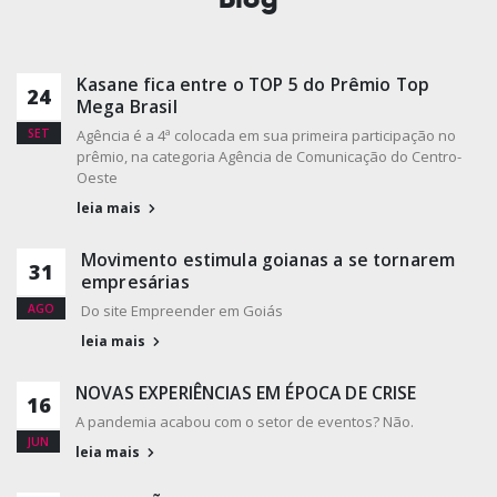
Kasane fica entre o TOP 5 do Prêmio Top
24
Mega Brasil
SET
Agência é a 4ª colocada em sua primeira participação no
prêmio, na categoria Agência de Comunicação do Centro-
Oeste
leia mais
Movimento estimula goianas a se tornarem
31
empresárias
AGO
Do site Empreender em Goiás
leia mais
NOVAS EXPERIÊNCIAS EM ÉPOCA DE CRISE
16
A pandemia acabou com o setor de eventos? Não.
JUN
leia mais