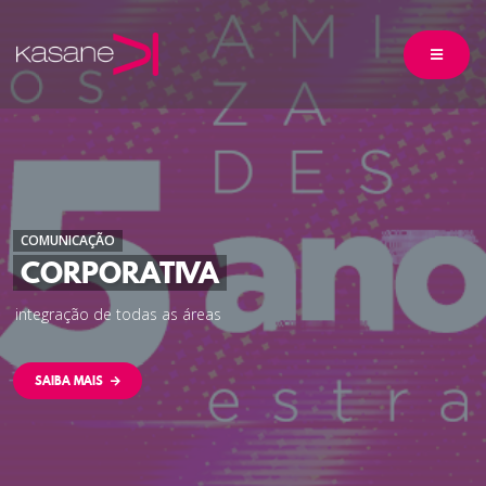
COMUNICAÇÃO
CORPORATIVA
i
n
t
e
g
r
a
ç
ã
o
d
e
t
o
d
a
s
a
s
á
r
e
a
s
SAIBA MAIS