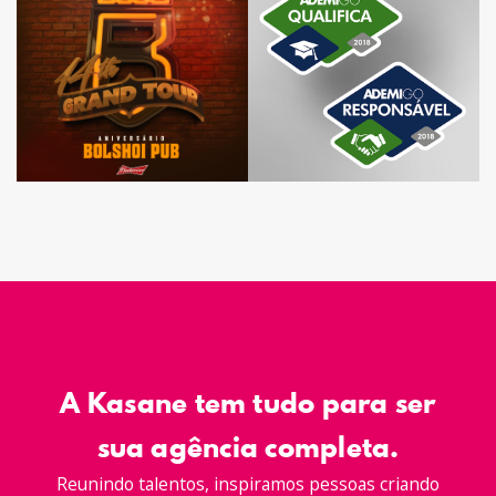
A Kasane tem tudo para ser
sua agência completa.
Reunindo talentos, inspiramos pessoas criando