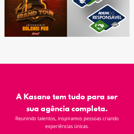
A Kasane tem tudo para ser
sua agência completa.
Reunindo talentos, inspiramos pessoas criando
experiências únicas.