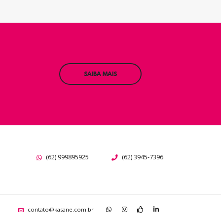
SAIBA MAIS
(62) 999895925
(62) 3945-7396
contato@kasane.com.br